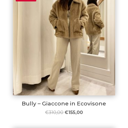
€399,00.
€198,00.
Bully – Giaccone in Ecovisone
Il
Il
€
310,00
€
155,00
prezzo
prezzo
originale
attuale