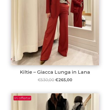
Kiltie – Giacca Lunga in Lana
Il
Il
€
530,00
€
265,00
prezzo
prezzo
originale
attuale
In offerta!
era:
è:
€530,00.
€265,00.