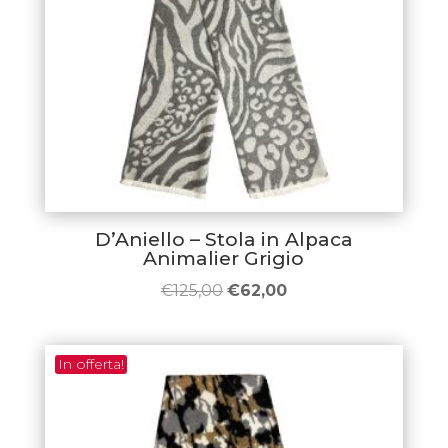
D’Aniello – Stola in Alpaca
Animalier Grigio
Il
Il
€
125,00
€
62,00
prezzo
prezzo
originale
attuale
In offerta!
era:
è:
€125,00.
€62,00.