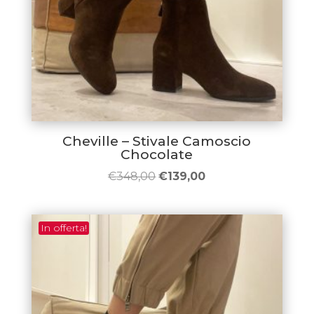
Cheville – Stivale Camoscio
Chocolate
Il
Il
€
348,00
€
139,00
prezzo
prezzo
originale
attuale
In offerta!
era:
è:
€348,00.
€139,00.