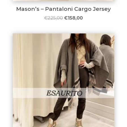
Mason’s – Pantaloni Cargo Jersey
Il
Il
€
225,00
€
158,00
prezzo
prezzo
originale
attuale
era:
è:
€225,00.
€158,00.