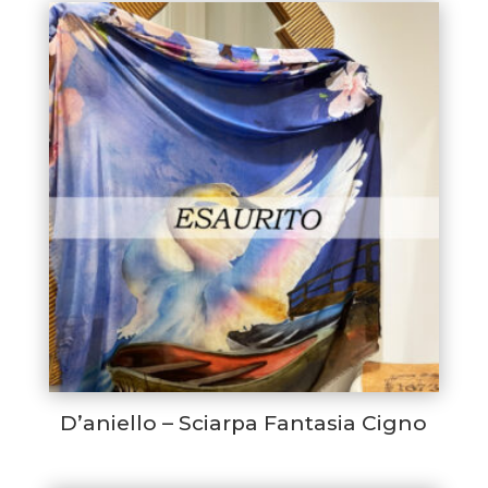
era:
è:
€198,00.
€99,00.
D’aniello – Sciarpa Fantasia Cigno