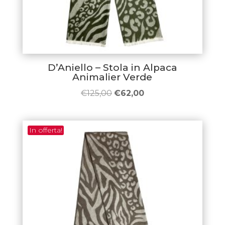
D’Aniello – Stola in Alpaca
Animalier Verde
Il
Il
€
125,00
€
62,00
prezzo
prezzo
originale
attuale
In offerta!
era:
è:
€125,00.
€62,00.