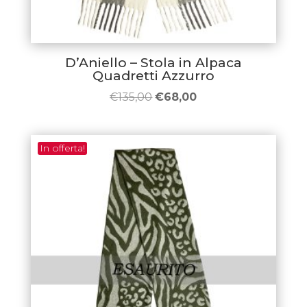
D’Aniello – Stola in Alpaca
Quadretti Azzurro
Il
Il
€
135,00
€
68,00
prezzo
prezzo
originale
attuale
In offerta!
era:
è:
€135,00.
€68,00.