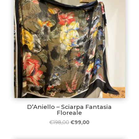
D’Aniello – Sciarpa Fantasia
Floreale
Il
Il
€
198,00
€
99,00
prezzo
prezzo
originale
attuale