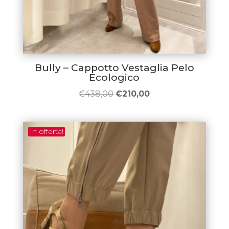
Bully – Cappotto Vestaglia Pelo
Ecologico
Il
Il
€
438,00
€
210,00
prezzo
prezzo
originale
attuale
In offerta!
era:
è:
€438,00.
€210,00.