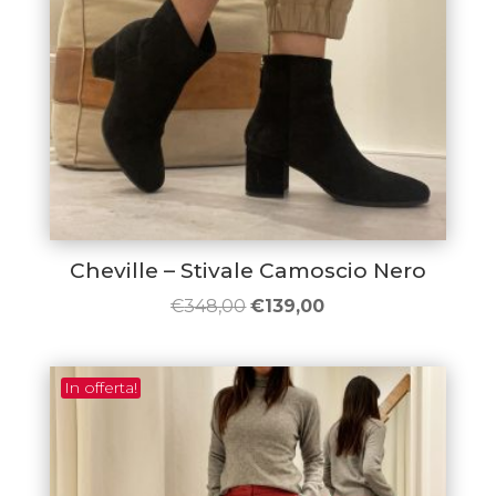
Cheville – Stivale Camoscio Nero
Il
Il
€
348,00
€
139,00
prezzo
prezzo
originale
attuale
In offerta!
era:
è:
€348,00.
€139,00.