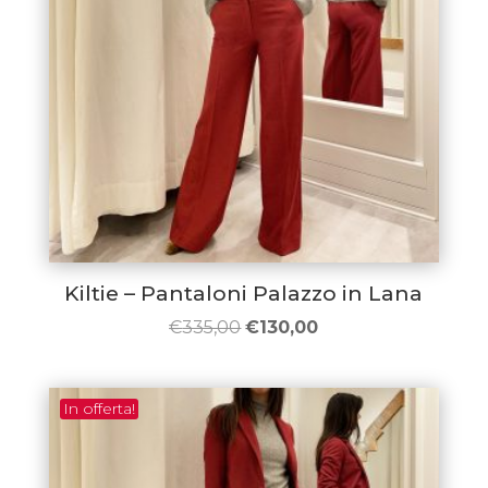
Kiltie – Pantaloni Palazzo in Lana
Il
Il
€
335,00
€
130,00
prezzo
prezzo
originale
attuale
In offerta!
era:
è:
€335,00.
€130,00.