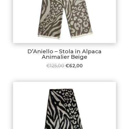
D’Aniello – Stola in Alpaca
Animalier Beige
Il
Il
€
125,00
€
62,00
prezzo
prezzo
originale
attuale
era:
è:
€125,00.
€62,00.