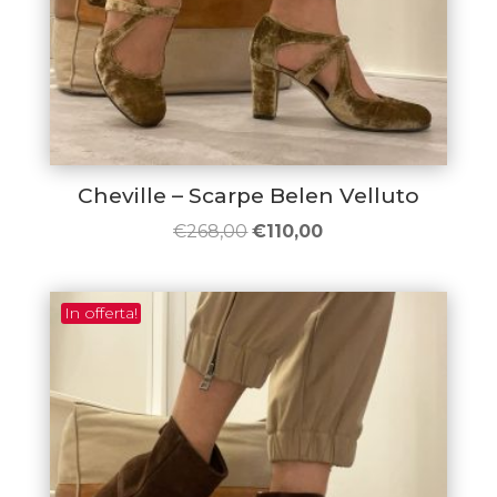
Cheville – Scarpe Belen Velluto
Il
Il
€
268,00
€
110,00
prezzo
prezzo
originale
attuale
In offerta!
era:
è:
€268,00.
€110,00.