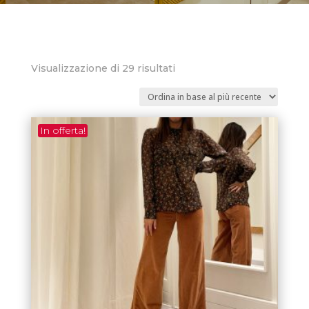
Ordina
Visualizzazione di 29 risultati
in
base
al
In offerta!
più
recente