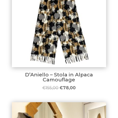
D’Aniello – Stola in Alpaca
Camouflage
Il
Il
€
155,00
€
78,00
prezzo
prezzo
originale
attuale
era:
è:
€155,00.
€78,00.