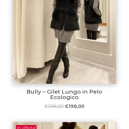
Bully – Gilet Lungo in Pelo
Ecologico
Il
Il
€
399,00
€
198,00
prezzo
prezzo
originale
attuale
In offerta!
era:
è: