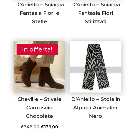
D’Aniello – Sciarpa
D’Aniello – Sciarpa
Fantasia Fiori e
Fantasia Fiori
Stelle
Stilizzati
In offerta!
Cheville – Stivale
D’Aniello – Stola in
Camoscio
Alpaca Animalier
Chocolate
Nero
Il
Il
€
348,00
€
139,00
prezzo
prezzo