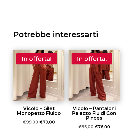
originale
attuale
era:
è:
€348,00.
€139,00.
Potrebbe interessarti
In offerta!
In offerta!
Vicolo – Gilet
Vicolo – Pantaloni
Monopetto Fluido
Palazzo Fluidi Con
Pinces
Il
Il
€
99,00
€
79,00
Il
Il
€
95,00
€
76,00
prezzo
prezzo