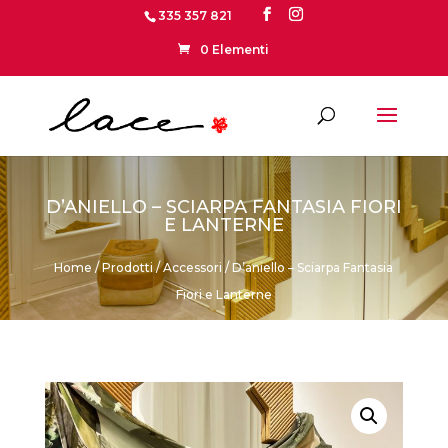
335 357 821
0 Elementi
D’ANIELLO – SCIARPA FANTASIA FIORI
E LANTERNE
Home
/
Prodotti
/
Accessori
/ D’aniello – Sciarpa Fantasia
Fiori e Lanterne