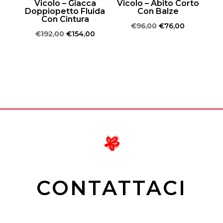
Vicolo – Giacca
Vicolo – Abito Corto
Doppiopetto Fluida
Con Balze
Con Cintura
Il
Il
€
96,00
€
76,00
Il
Il
€
192,00
€
154,00
prezzo
prezzo
prezzo
prezzo
originale
attuale
originale
attuale
era:
è:
era:
è:
€96,00.
€76,00.
€192,00.
€154,00.
CONTATTACI