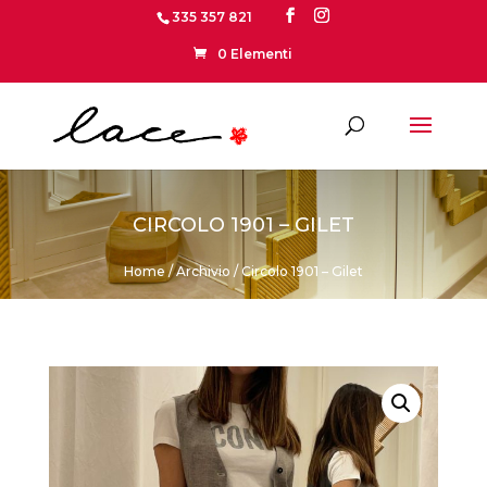
335 357 821
0 Elementi
CIRCOLO 1901 – GILET
Home
/
Archivio
/ Circolo 1901 – Gilet