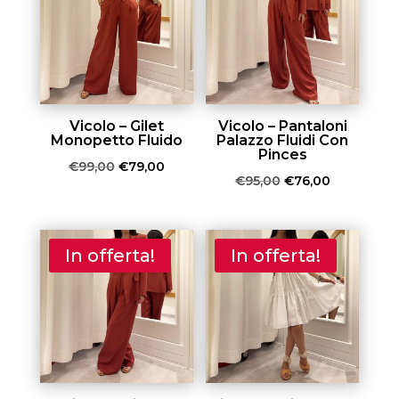
Vicolo – Gilet
Vicolo – Pantaloni
Monopetto Fluido
Palazzo Fluidi Con
Pinces
Il
Il
€
99,00
€
79,00
Il
Il
€
95,00
€
76,00
prezzo
prezzo
prezzo
prezzo
originale
attuale
originale
attuale
era:
è:
era:
è:
In offerta!
In offerta!
€99,00.
€79,00.
€95,00.
€76,00.