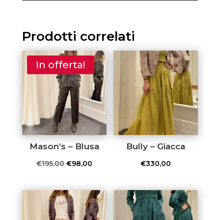
Prodotti correlati
In offerta!
Mason’s – Blusa
Bully – Giacca
Il
Il
€
195,00
€
98,00
€
330,00
prezzo
prezzo
originale
attuale
era:
è:
€195,00.
€98,00.