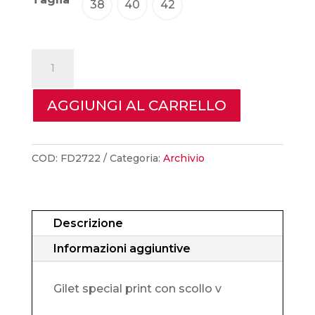
38
40
42
Circolo
1901
-
AGGIUNGI AL CARRELLO
Gilet
quantità
COD:
FD2722
Categoria:
Archivio
Descrizione
Informazioni aggiuntive
Gilet special print con scollo v