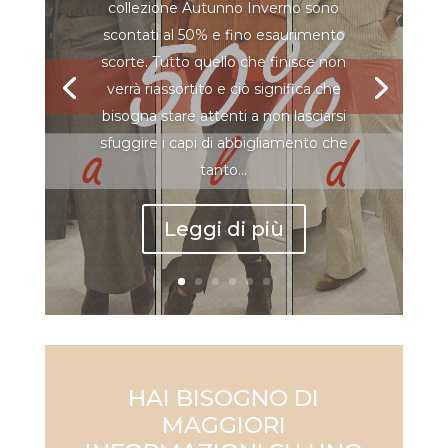
collezione Autunno Inverno sono
scontati al 50% e fino esaurimento
scorte. Tutto quello che finisce non
verrà riassortito e ciò significa che
bisogna stare attenti a non lasciarsi
sfuggire i capi di abbigliamento che
tanto...
Leggi di più
HAI BISOGNO DI
MAGGIORI