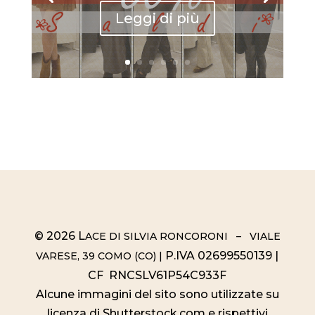
Leggi di più
© 2026 L
ACE DI SILVIA RONCORONI – VIALE
P.IVA 02699550139 |
VARESE, 39 COMO (CO) |
CF RNCSLV61P54C933F
Alcune immagini del sito sono utilizzate su
licenza di Shutterstock.com e rispettivi