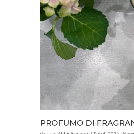
PROFUMO DI FRAGRAN
da
Lace Abbigliamento
|
Feb 6, 2024
|
New