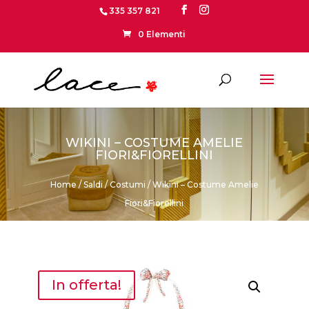
335 357 821
0 Elementi
WIKINI – COSTUME AMELIE
FIORI&FIORELLINI
Home
/
Saldi
/
Costumi
/ Wikini – Costume Amelie
Fiori&Fiorellini
In offerta!