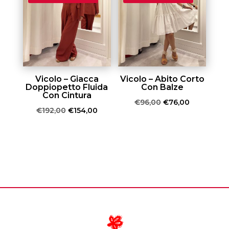
€95,00.
€76,00.
Vicolo – Giacca
Vicolo – Abito Corto
Doppiopetto Fluida
Con Balze
Con Cintura
Il
Il
€
96,00
€
76,00
Il
Il
€
192,00
€
154,00
prezzo
prezzo
prezzo
prezzo
originale
attuale
originale
attuale
era:
è:
era:
è:
€96,00.
€76,00.
€192,00.
€154,00.