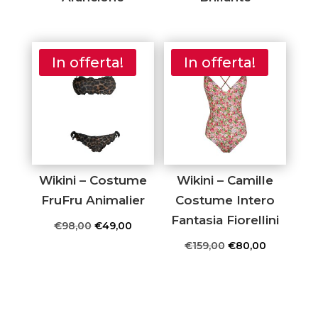
In offerta!
In offerta!
Wikini – Costume
Wikini – Camille
FruFru Animalier
Costume Intero
Fantasia Fiorellini
Il
Il
€
98,00
€
49,00
prezzo
prezzo
Il
Il
€
159,00
€
80,00
originale
attuale
prezzo
prezzo
era:
è:
originale
attuale
€98,00.
€49,00.
era:
è: