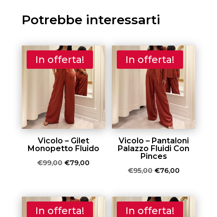
€159,00.
€80,00.
Potrebbe interessarti
In offerta!
In offerta!
Vicolo – Gilet
Vicolo – Pantaloni
Monopetto Fluido
Palazzo Fluidi Con
Pinces
Il
Il
€
99,00
€
79,00
Il
Il
€
95,00
€
76,00
prezzo
prezzo
prezzo
prezzo
originale
attuale
originale
attuale
era:
è:
era:
è:
In offerta!
In offerta!
€99,00.
€79,00.