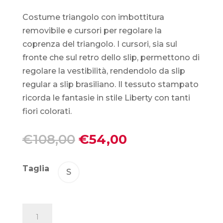
Costume triangolo con imbottitura
removibile e cursori per regolare la
coprenza del triangolo. I cursori, sia sul
fronte che sul retro dello slip, permettono di
regolare la vestibilità, rendendolo da slip
regular a slip brasiliano. Il tessuto stampato
ricorda le fantasie in stile Liberty con tanti
fiori colorati.
Il
Il
€
108,00
€
54,00
prezzo
prezzo
originale
attuale
Taglia
S
era:
è:
€108,00.
€54,00.
Wikini