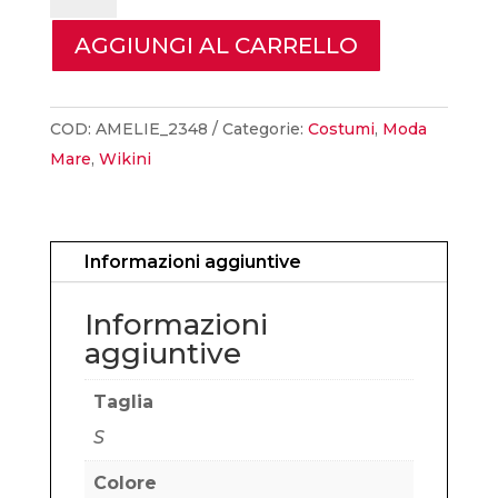
-
Costume
AGGIUNGI AL CARRELLO
Amelie
Fiori&Fiorellini
quantità
COD:
AMELIE_2348
Categorie:
Costumi
,
Moda
Mare
,
Wikini
Informazioni aggiuntive
Informazioni
aggiuntive
Taglia
S
Colore