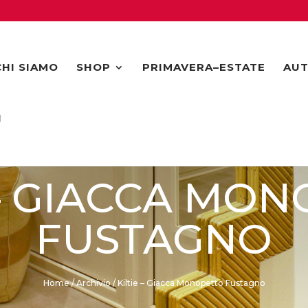
CHI SIAMO
SHOP
PRIMAVERA–ESTATE
AUT
I
 – GIACCA MO
FUSTAGNO
Home
/
Archivio
/ Kiltie – Giacca Monopetto Fustagno