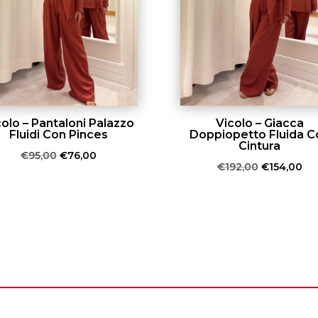
colo – Pantaloni Palazzo
Vicolo – Giacca
Fluidi Con Pinces
Doppiopetto Fluida C
Cintura
Il
Il
€
95,00
€
76,00
Il
Il
€
192,00
€
154,00
prezzo
prezzo
prezzo
pr
originale
attuale
originale
att
era:
è:
era:
è:
€95,00.
€76,00.
€192,00.
€15