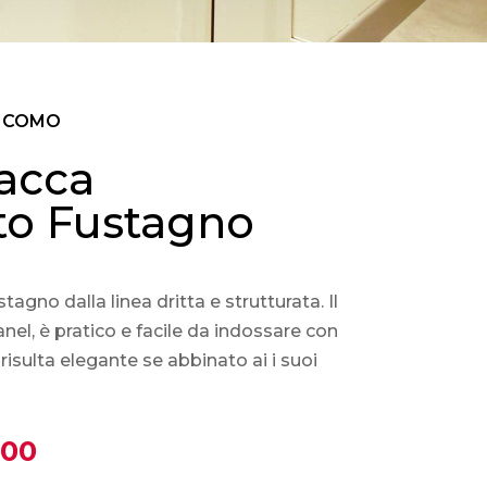
O COMO
iacca
o Fustagno
gno dalla linea dritta e strutturata. Il
nel, è pratico e facile da indossare con
risulta elegante se abbinato ai i suoi
Il
,00
o
prezzo