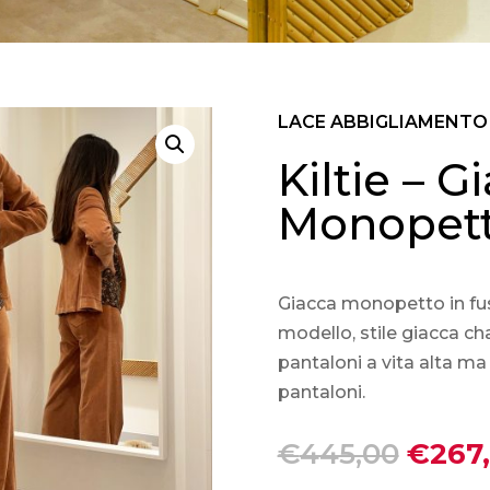
LACE ABBIGLIAMENT
Kiltie – G
Monopett
Giacca monopetto in fusta
modello, stile giacca cha
pantaloni a vita alta ma 
pantaloni.
Il
€
445,00
€
267
prezz