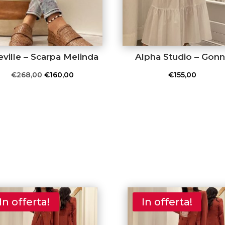
ville – Scarpa Melinda
Alpha Studio – Gon
Il
Il
€
268,00
€
160,00
€
155,00
prezzo
prezzo
originale
attuale
era:
è:
€268,00.
€160,00.
In offerta!
In offerta!