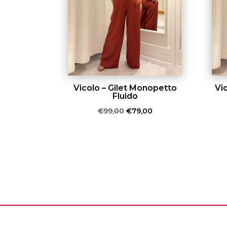
Vicolo – Gilet Monopetto
Vi
Fluido
Il
Il
€
99,00
€
79,00
prezzo
prezzo
originale
attuale
era:
è:
€99,00.
€79,00.