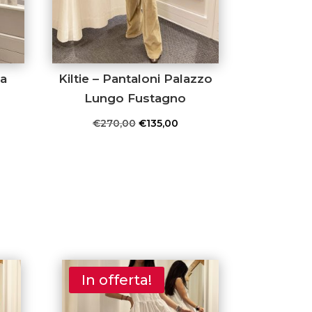
na
Kiltie – Pantaloni Palazzo
Lungo Fustagno
Il
Il
€
270,00
€
135,00
prezzo
prezzo
originale
attuale
era:
è:
€270,00.
€135,00.
In offerta!