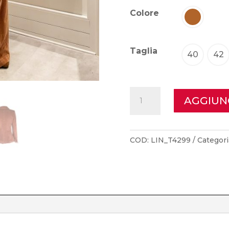
origi
Colore
era:
€445,
Taglia
40
42
Kiltie
AGGIUN
-
Giacca
Monopetto
COD:
LIN_T4299
Categori
Fustagno
quantità