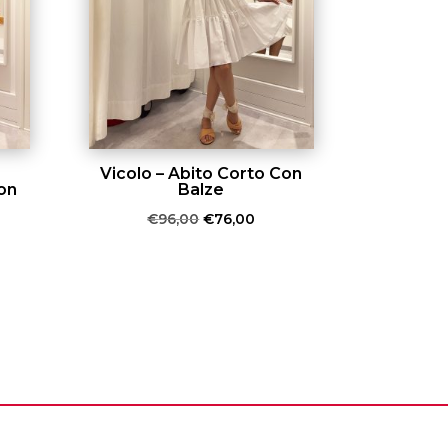
Vicolo – Abito Corto Con
on
Balze
Il
Il
€
96,00
€
76,00
prezzo
prezzo
ezzo
originale
attuale
uale
era:
è:
€96,00.
€76,00.
4,00.