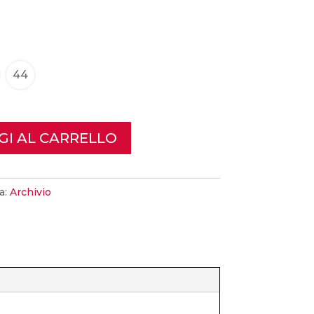
nale
attuale
è:
00.
€267,00.
44
GI AL CARRELLO
a:
Archivio