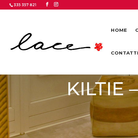
335 357 821
HOME
CONTATT
KILTIE