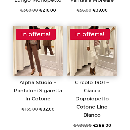
Il
Il
Il
Il
€
360,00
€
216,00
€
56,00
€
39,00
prezzo
prezzo
prezzo
prezzo
originale
attuale
originale
attuale
era:
è:
era:
è:
In offerta!
In offerta!
€360,00.
€216,00.
€56,00.
€39,00.
Alpha Studio –
Circolo 1901 –
Pantaloni Sigaretta
Giacca
In Cotone
Doppiopetto
Cotone Lino
Il
Il
€
135,00
€
82,00
Bianco
prezzo
prezzo
originale
attuale
Il
Il
€
480,00
€
288,00