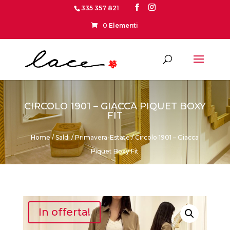
335 357 821
0 Elementi
CIRCOLO 1901 – GIACCA PIQUET BOXY
FIT
Home
/
Saldi
/
Primavera-Estate
/ Circolo 1901 – Giacca
Piquet Boxy Fit
In offerta!