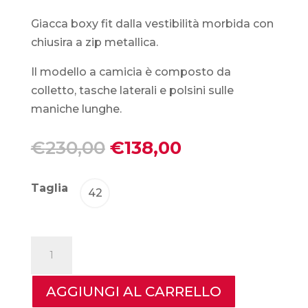
Giacca boxy fit dalla vestibilità morbida con
chiusira a zip metallica.
Il modello a camicia è composto da
colletto, tasche laterali e polsini sulle
maniche lunghe.
Il
Il
€
230,00
€
138,00
prezzo
prezzo
originale
attuale
Taglia
42
era:
è:
€230,00.
€138,00.
Circolo
1901
-
AGGIUNGI AL CARRELLO
Giacca