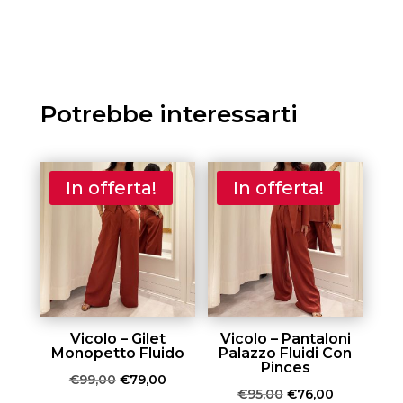
era:
è:
prezzo
prezzo
€135,00.
€82,00.
originale
attuale
era:
è:
€480,00.
€288,00.
Potrebbe interessarti
In offerta!
In offerta!
Vicolo – Gilet
Vicolo – Pantaloni
Monopetto Fluido
Palazzo Fluidi Con
Pinces
Il
Il
€
99,00
€
79,00
Il
Il
€
95,00
€
76,00
prezzo
prezzo