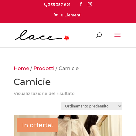
335 357 821
0 Elementi
Home
/
Prodotti
/ Camicie
Camicie
Visualizzazione del risultato
In offerta!