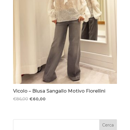
Vicolo – Blusa Sangallo Motivo Fiorellini
Il
Il
€
86,00
€
60,00
prezzo
prezzo
originale
attuale
era:
è:
Cerca
€86,00.
€60,00.