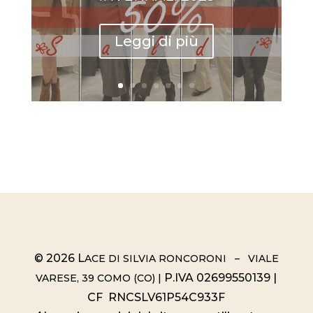
Leggi di più
© 2026 L
ACE DI SILVIA RONCORONI – VIALE
P.IVA 02699550139 |
VARESE, 39 COMO (CO) |
CF RNCSLV61P54C933F